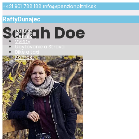
+421 901 788 188
Info@penzionpltnik.sk
RaftyDunajec
Sarah Doe
Rafting
Cenník
Výlety
Ubytovanie a Strava
Bike a taxi
Kontakt