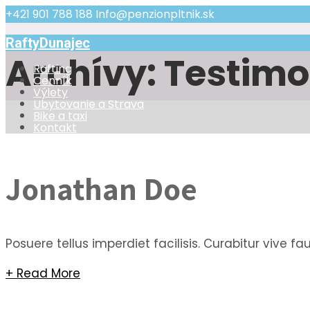
+421 901 788 188
Info@penzionpltnik.sk
RaftyDunajec
Archívy:
Testimo
Rafting
Cenník
Výlety
Ubytovanie a Strava
Bike a taxi
Kontakt
Jonathan Doe
Posuere tellus imperdiet facilisis. Curabitur vive 
+ Read More